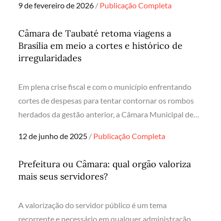
Posted
9 de fevereiro de 2026
Publicação Completa
on
Câmara de Taubaté retoma viagens a
Brasília em meio a cortes e histórico de
irregularidades
Em plena crise fiscal e com o município enfrentando
cortes de despesas para tentar contornar os rombos
herdados da gestão anterior, a Câmara Municipal de…
Posted
12 de junho de 2025
Publicação Completa
on
Prefeitura ou Câmara: qual orgão valoriza
mais seus servidores?
A valorização do servidor público é um tema
recorrente e necessário em qualquer administração