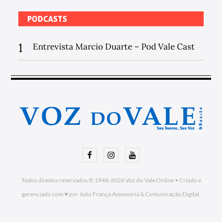
PODCASTS
1
Entrevista Marcio Duarte – Pod Vale Cast
Facebook
Instagram
Youtube
Todos direitos reservados © 1948-2026
Voz do Vale Online
•
Criado e
gerenciado com ♥ por Julio França Assessoria
& Comunicação Digital.