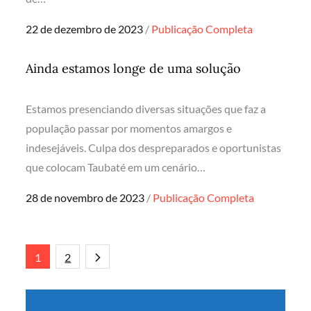
Posted
22 de dezembro de 2023
Publicação Completa
on
Ainda estamos longe de uma solução
Estamos presenciando diversas situações que faz a
população passar por momentos amargos e
indesejáveis. Culpa dos despreparados e oportunistas
que colocam Taubaté em um cenário…
Posted
28 de novembro de 2023
Publicação Completa
on
Paginação
1
2
de