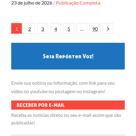
Posted
23 de julho de 2026
Publicação Completa
on
Paginação
1
2
3
4
5
…
90
de
Seja Repórter Voz!
posts
Envie sua notícia ou informação, com link para seu
vídeo no youtube ou postagem no instagram!
RECEBER POR E-MAIL
Receba as notícias direto no seu e-mail assim que são
publicadas!