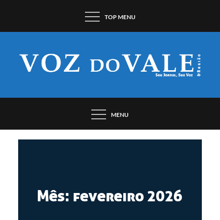
Pular
TOP MENU
para
o
conteúdo
SEU JORNAL, SUA VOZ. DESDE 1948.
MENU
Mês:
fevereiro 2026