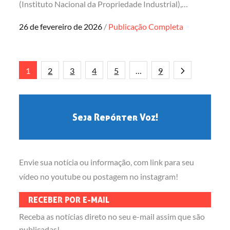
(Instituto Nacional da Propriedade Industrial),…
Posted
26 de fevereiro de 2026
Publicação Completa
on
Paginação
1
2
3
4
5
…
9
de
Seja Repórter Voz!
posts
Envie sua notícia ou informação, com link para seu
vídeo no youtube ou postagem no instagram!
RECEBER POR E-MAIL
Receba as notícias direto no seu e-mail assim que são
publicadas!