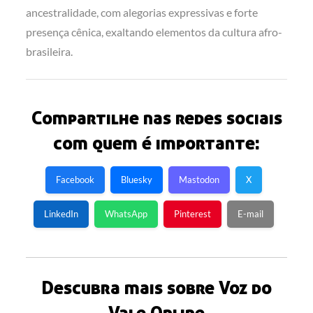
ancestralidade, com alegorias expressivas e forte
presença cênica, exaltando elementos da cultura afro-
brasileira.
Compartilhe nas redes sociais
com quem é importante:
Facebook
Bluesky
Mastodon
X
LinkedIn
WhatsApp
Pinterest
E-mail
Descubra mais sobre Voz do
Vale Online