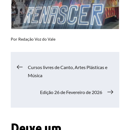
Por
Redação Voz do Vale
Navegação
Cursos livres de Canto, Artes Plásticas e
Música
de
Edição 26 de Fevereiro de 2026
Post
Deixe um