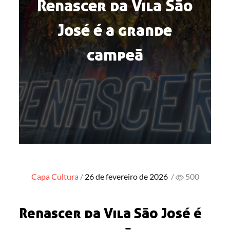
Renascer da Vila São
José é a grande
campeã
Posted
Capa
Cultura
26 de fevereiro de 2026
/
500
on
Renascer da Vila São José é