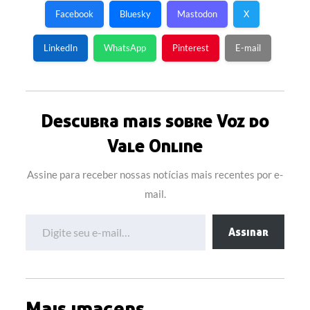
Facebook
Bluesky
Mastodon
X
LinkedIn
WhatsApp
Pinterest
E-mail
Descubra mais sobre Voz do
Vale Online
Assine para receber nossas notícias mais recentes por e-
mail.
Digite seu e-mail…
Assinar
Mais imagens