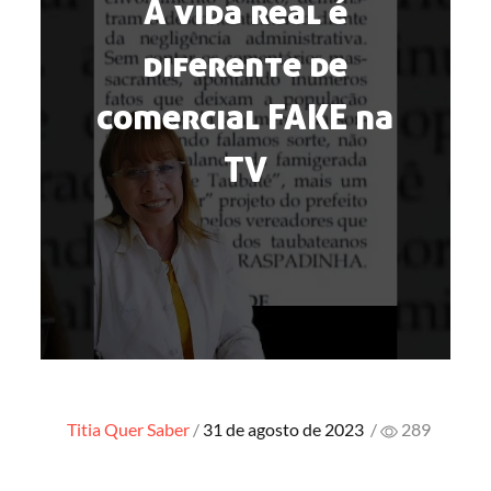
A vida real é
diferente de
comercial FAKE na
TV
Posted
Titia Quer Saber
31 de agosto de 2023
/
289
on