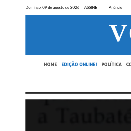
Pular
Domingo, 09 de agosto de 2026
ASSINE!
Anúncie
para
o
conteúdo
SEU JORNAL, SUA VOZ. DESDE 1948.
HOME
EDIÇÃO ONLINE!
POLÍTICA
C