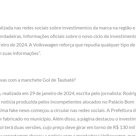
lizada nas redes sociais sobre investimentos da marca na região e
adeiras. Informações oficiais sobre o novo ciclo de investiment
reiro de 2024. A Volkswagen reforça que repudia qualquer tipo de
 suas informações”.
vas com a manchete Gol de Taubaté?
realizada em 29 de janeiro de 2024, escrita pelo jornalista: Rodri
 notícia produzida pelos incompetentes alocados no Palácio Bom
Uma fake news começou a circular nas redes sociais. A Prefeitura 
r fabricado no município. Além disso, a página destacou o invest
 terá duas versões, cujo preço deve girar em torno de R$ 130 mil
o, a reportagem checou a notícia com a montadora Volkswagen, que