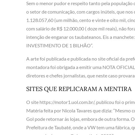
Sem o menor pudor e respeito tanto pela população q
o setor de comunicação, com cargos inúteis, que nos
1.128.057,60 (um milhão, cento e vinte e oito mil, ci
com salário de R$ 12.000,00 ( doze mil reais), não fo
intenção de enganar os taubateanos. Eis a manc
INVESTIMENTO DE 1 BILHÃO”.
A arte foi publicada e publicada no site oficial da p
montadora foi obrigada a emitir uma NOTA OFICIAL d
diretores e chefes jornalistas, que neste caso prova
SITES QUE REPLICARAM A MENTIRA
O site https://motor1.uol.com.br/, publicou foi o pri
Matéria feita por Nicola Tavares que dizia: “Mesmo 
Gol pode retornar às lojas, embora de outra forma. 
Prefeitura de Taubaté, onde a VW tem uma fábrica, que