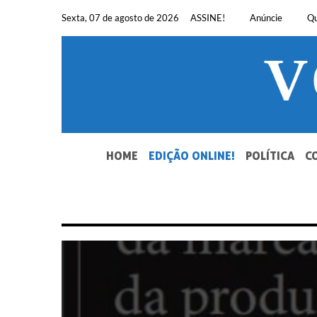
Pular
Sexta, 07 de agosto de 2026
ASSINE!
Anúncie
Q
para
o
conteúdo
SEU JORNAL, SUA VOZ. DESDE 1948.
HOME
EDIÇÃO ONLINE!
POLÍTICA
C