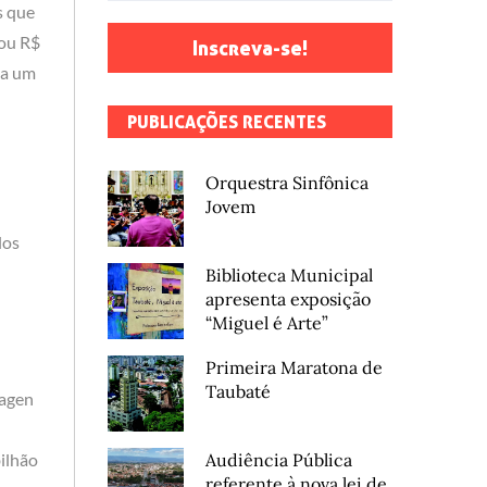
s que
 ou R$
Inscreva-se!
da um
PUBLICAÇÕES RECENTES
Orquestra Sinfônica
Jovem
los
Biblioteca Municipal
apresenta exposição
“Miguel é Arte”
Primeira Maratona de
Taubaté
wagen
bilhão
Audiência Pública
referente à nova lei de