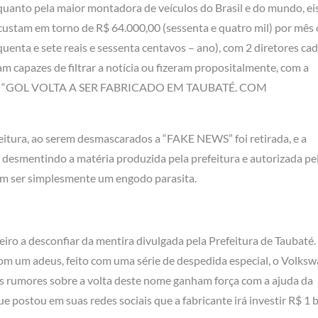
uanto pela maior montadora de veículos do Brasil e do mundo, ei
 custam em torno de R$ 64.000,00 (sessenta e quatro mil) por mês
nquenta e sete reais e sessenta centavos – ano), com 2 diretores ca
ram capazes de filtrar a notícia ou fizeram propositalmente, com a
hete: “GOL VOLTA A SER FABRICADO EM TAUBATÉ. COM
refeitura, ao serem desmascarados a “FAKE NEWS” foi retirada, e a
esmentindo a matéria produzida pela prefeitura e autorizada pe
ram ser simplesmente um engodo parasita.
meiro a desconfiar da mentira divulgada pela Prefeitura de Taubaté.
com um adeus, feito com uma série de despedida especial, o Volks
Os rumores sobre a volta deste nome ganham força com a ajuda da
 postou em suas redes sociais que a fabricante irá investir R$ 1 