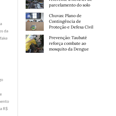
parcelamento do solo
Chuvas: Plano de
Contingência de
 a
Proteção e Defesa Civil
os da
Prevenção: Taubaté
 fake
reforça combate ao
mosquito da Dengue
go
de
imento
 a R$