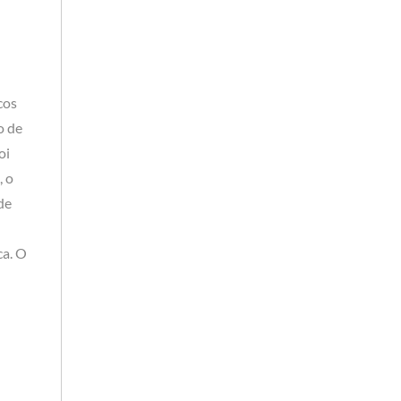
cos
o de
oi
, o
de
ca. O