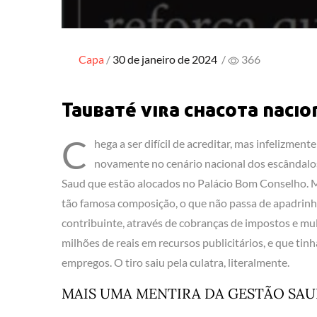
Posted
Capa
30 de janeiro de 2024
/
366
on
Taubaté vira chacota naci
C
hega a ser difícil de acreditar, mas infelizmen
novamente no cenário nacional dos escândalo
Saud que estão alocados no Palácio Bom Conselho. Mu
tão famosa composição, o que não passa de apadrinha
contribuinte, através de cobranças de impostos e mu
milhões de reais em recursos publicitários, e que ti
empregos. O tiro saiu pela culatra, literalmente.
MAIS UMA MENTIRA DA GESTÃO SA