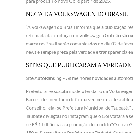
para produzir o novo Gol e partir de 2025.”
NOTA DA VOLKSWAGEN DO BRASIL
“A Volkswagen do Brasil informa que a publicação rea
retomada da produção do Volkswagen Gol não são verd
marca no Brasil serão comunicados no dia 02 de feve
news e sempre preza pela verdade e transparência em
SITES QUE PUBLICARAM A VERDADE
Site AutoRanking – As melhores novidades automoti
Prefeitura ressuscita modelo lendário da Volkswagen, 
Barros, desmentindo de forma veemente a descabida
Conselho, leia- se Prefeitura Municipal de Taubaté. “
Taubaté divulgou no Instagram que o Gol voltará a se
de R$ 1 bilhão para a produção do modelo.“O novo Gol
150 mil”, ressaltou a Prefeitura de Taubaté. Contud