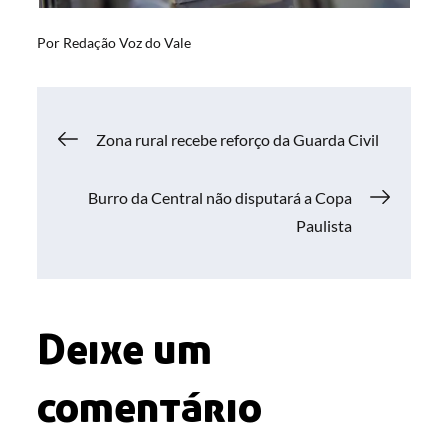
Por
Redação Voz do Vale
Navegação
Zona rural recebe reforço da Guarda Civil
de
Burro da Central não disputará a Copa
Paulista
Post
Deixe um
comentário