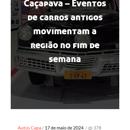
Caçapava – Eventos
de carros antigos
movimentam a
região no fim de
semana
Posted
Autos
Capa
17 de maio de 2024
/
378