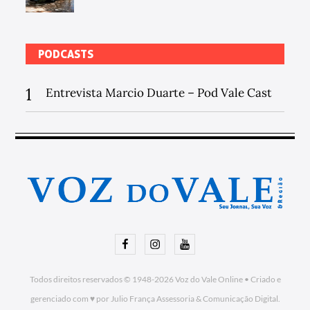
PODCASTS
1
Entrevista Marcio Duarte – Pod Vale Cast
Facebook
Instagram
Youtube
Todos direitos reservados © 1948-2026
Voz do Vale Online
•
Criado e
gerenciado com ♥ por Julio França Assessoria
& Comunicação Digital.