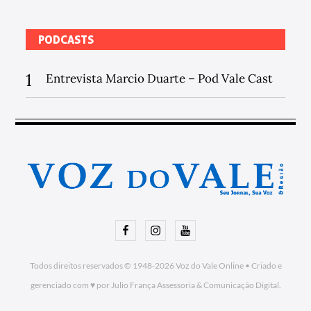
PODCASTS
1
Entrevista Marcio Duarte – Pod Vale Cast
Facebook
Instagram
Youtube
Todos direitos reservados © 1948-2026
Voz do Vale Online
•
Criado e
gerenciado com ♥ por Julio França Assessoria
& Comunicação Digital.