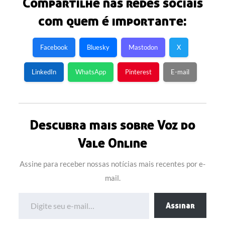
Compartilhe nas redes sociais
com quem é importante:
Facebook
Bluesky
Mastodon
X
LinkedIn
WhatsApp
Pinterest
E-mail
Descubra mais sobre Voz do
Vale Online
Assine para receber nossas notícias mais recentes por e-
mail.
Digite seu e-mail…
Assinar