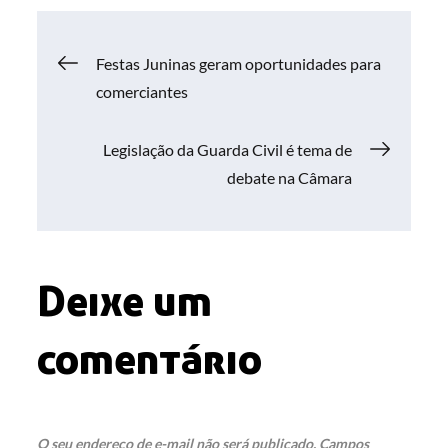
Navegação
Festas Juninas geram oportunidades para
comerciantes
de
Legislação da Guarda Civil é tema de
Post
debate na Câmara
Deixe um
comentário
O seu endereço de e-mail não será publicado.
Campos