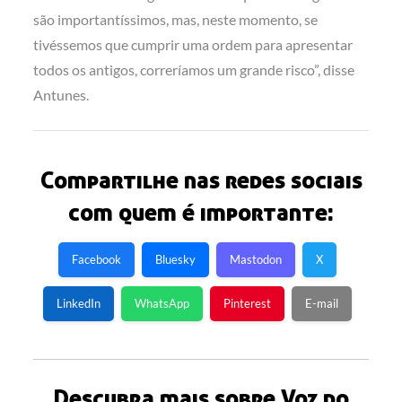
são importantíssimos, mas, neste momento, se
tivéssemos que cumprir uma ordem para apresentar
todos os antigos, correríamos um grande risco”, disse
Antunes.
Compartilhe nas redes sociais
com quem é importante:
Facebook
Bluesky
Mastodon
X
LinkedIn
WhatsApp
Pinterest
E-mail
Descubra mais sobre Voz do