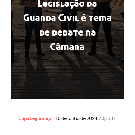
Legislação da
Guarda Civil é tema
de debate na
Câmara
Posted
Capa
Segurança
18 de junho de 2024
/
337
on