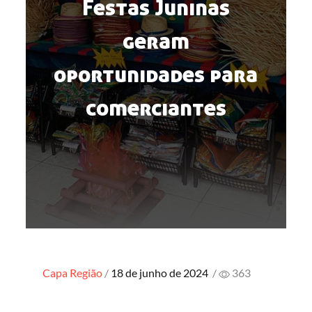
Festas Juninas
geram
oportunidades para
comerciantes
Posted
Capa
Região
18 de junho de 2024
/
363
on