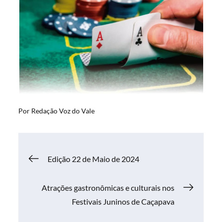
Por
Redação Voz do Vale
Navegação
Edição 22 de Maio de 2024
de
Atrações gastronômicas e culturais nos
Festivais Juninos de Caçapava
Post