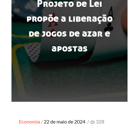
Projeto de Lei
propõe a liberação
de jogos de azar e
apostas
Posted
Economia
22 de maio de 2024
/
328
on