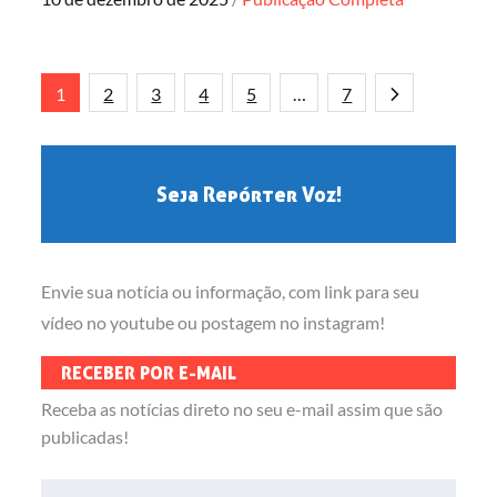
on
Paginação
1
2
3
4
5
…
7
de
Seja Repórter Voz!
posts
Envie sua notícia ou informação, com link para seu
vídeo no youtube ou postagem no instagram!
RECEBER POR E-MAIL
Receba as notícias direto no seu e-mail assim que são
publicadas!
Endereço de e-mail