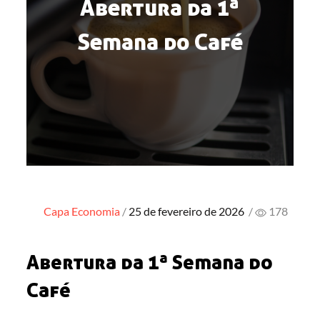
Abertura da 1ª
Semana do Café
Posted
Capa
Economia
25 de fevereiro de 2026
/
178
on
Abertura da 1ª Semana do
Café