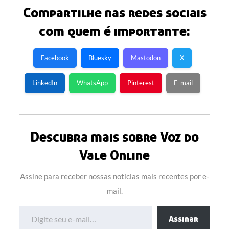
Compartilhe nas redes sociais
com quem é importante:
Facebook
Bluesky
Mastodon
X
LinkedIn
WhatsApp
Pinterest
E-mail
Descubra mais sobre Voz do
Vale Online
Assine para receber nossas notícias mais recentes por e-
mail.
Digite seu e-mail…
Assinar