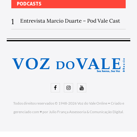
PODCASTS
1
Entrevista Marcio Duarte – Pod Vale Cast
Facebook
Instagram
Youtube
Todos direitos reservados © 1948-2026
Voz do Vale Online
•
Criado e
gerenciado com ♥ por Julio França Assessoria
& Comunicação Digital.