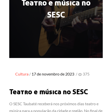
Teatro e música no
SESC
Posted
Cultura
17 de novembro de 2023
/
375
on
Teatro e música no SESC
O SESC Taubaté receberá nos próximos dias teatro e
música para a população da cidade e região. No final de