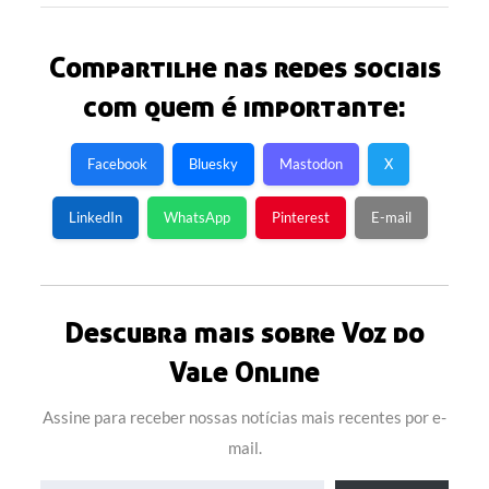
Compartilhe nas redes sociais
com quem é importante:
Facebook
Bluesky
Mastodon
X
LinkedIn
WhatsApp
Pinterest
E-mail
Descubra mais sobre Voz do
Vale Online
Assine para receber nossas notícias mais recentes por e-
mail.
Digite seu e-mail…