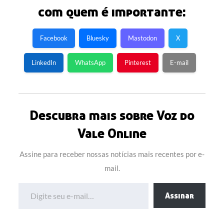
com quem é importante:
Facebook
Bluesky
Mastodon
X
LinkedIn
WhatsApp
Pinterest
E-mail
Descubra mais sobre Voz do
Vale Online
Assine para receber nossas notícias mais recentes por e-
mail.
Digite seu e-mail…
Assinar