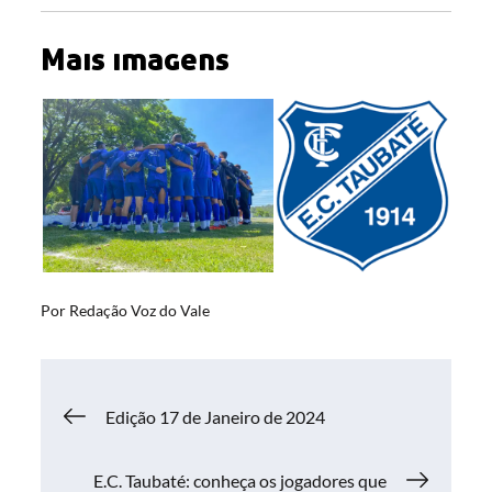
Mais imagens
Por
Redação Voz do Vale
Navegação
Edição 17 de Janeiro de 2024
de
E.C. Taubaté: conheça os jogadores que