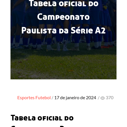
Tabela oficial do
Campeonato
Paulista da Série A2
Posted
Esportes
Futebol
17 de janeiro de 2024
/
370
on
Tabela oficial do