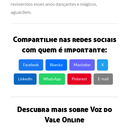
revivermos esses anos dançantes e mágicos,
aguardem.
Compartilhe nas redes sociais
com quem é importante:
Facebook
Bluesky
Mastodon
X
LinkedIn
WhatsApp
Pinterest
E-mail
Descubra mais sobre Voz do
Vale Online