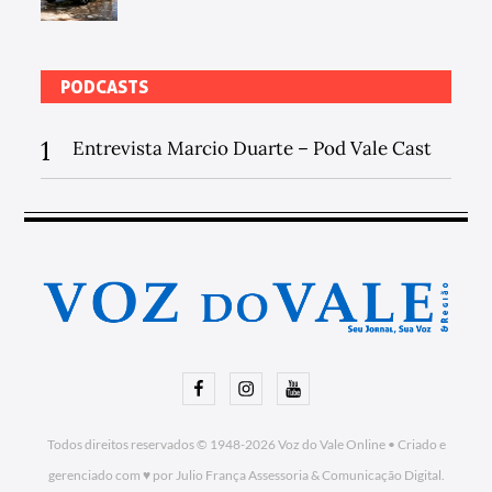
PODCASTS
1
Entrevista Marcio Duarte – Pod Vale Cast
Facebook
Instagram
Youtube
Todos direitos reservados © 1948-2026
Voz do Vale Online
•
Criado e
gerenciado com ♥ por Julio França Assessoria
& Comunicação Digital.