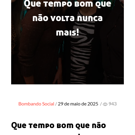
Que tempo bom que
não volta nunca
mais!
Posted
Bombando
Social
29 de maio de 2025
/
943
on
Que tempo bom que não