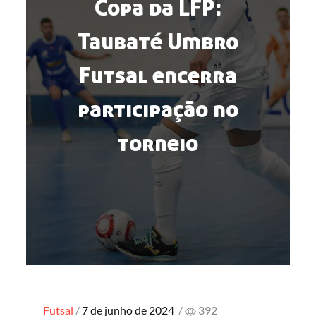
Copa da LFP:
Taubaté Umbro
Futsal encerra
participação no
torneio
Posted
Futsal
7 de junho de 2024
/
392