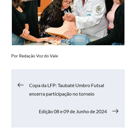
Por
Redação Voz do Vale
Navegação
Copa da LFP: Taubaté Umbro Futsal
encerra participação no torneio
de
Edição 08 e 09 de Junho de 2024
Post