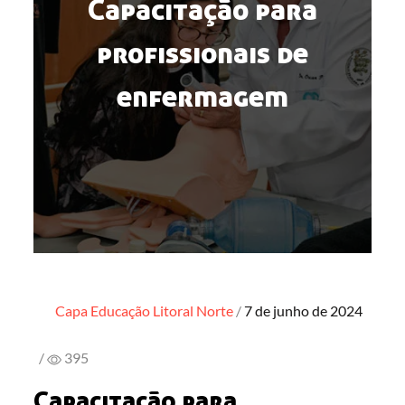
Capacitação para
profissionais de
enfermagem
Posted
Capa
Educação
Litoral Norte
7 de junho de 2024
on
/
395
Capacitação para