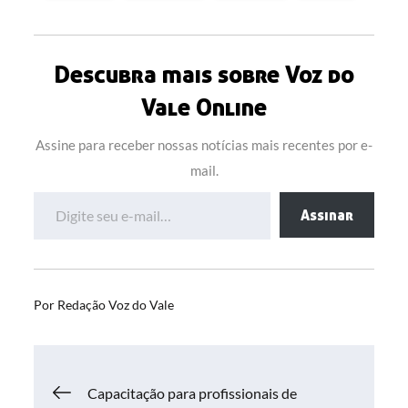
Descubra mais sobre Voz do
Vale Online
Assine para receber nossas notícias mais recentes por e-
mail.
Digite seu e-mail…
Assinar
Por
Redação Voz do Vale
Navegação
Capacitação para profissionais de