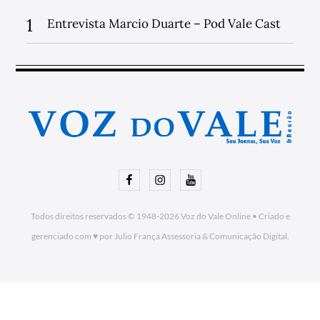
1
Entrevista Marcio Duarte – Pod Vale Cast
Facebook
Instagram
Youtube
Todos direitos reservados © 1948-2026
Voz do Vale Online
•
Criado e
gerenciado com ♥ por Julio França Assessoria
& Comunicação Digital.