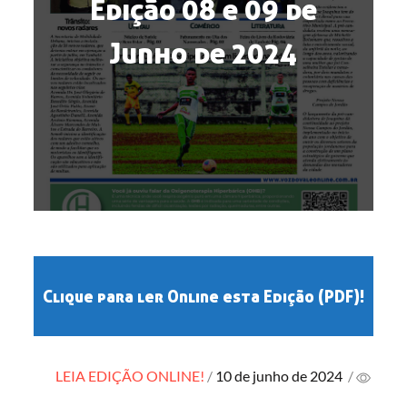
Edição 08 e 09 de
Junho de 2024
Clique para ler Online esta Edição (PDF)!
Posted
LEIA EDIÇÃO ONLINE!
10 de junho de 2024
/
on