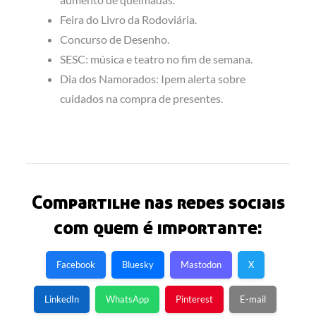
Feira do Livro da Rodoviária.
Concurso de Desenho.
SESC: música e teatro no fim de semana.
Dia dos Namorados: Ipem alerta sobre
cuidados na compra de presentes.
Compartilhe nas redes sociais
com quem é importante:
Facebook
Bluesky
Mastodon
X
LinkedIn
WhatsApp
Pinterest
E-mail