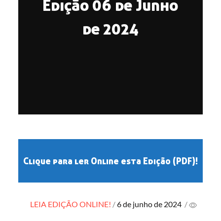
Edição 06 de Junho
de 2024
Clique para ler Online esta Edição (PDF)!
Posted
LEIA EDIÇÃO ONLINE!
6 de junho de 2024
/
on