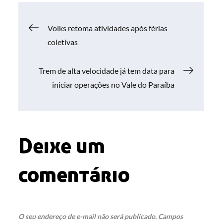
Navegação
Volks retoma atividades após férias
coletivas
de
Trem de alta velocidade já tem data para
Post
iniciar operações no Vale do Paraíba
Deixe um
comentário
O seu endereço de e-mail não será publicado.
Campos