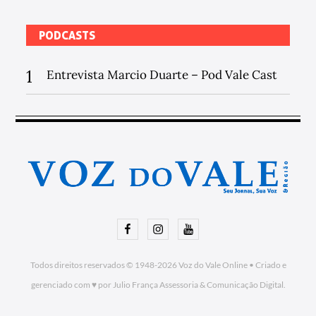
PODCASTS
1
Entrevista Marcio Duarte – Pod Vale Cast
Facebook
Instagram
Youtube
Todos direitos reservados © 1948-2026
Voz do Vale Online
•
Criado e
gerenciado com ♥ por Julio França Assessoria
& Comunicação Digital.