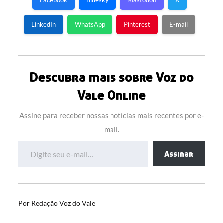
Facebook
Bluesky
Mastodon
X
LinkedIn
WhatsApp
Pinterest
E-mail
Descubra mais sobre Voz do
Vale Online
Assine para receber nossas notícias mais recentes por e-
mail.
Digite seu e-mail…
Assinar
Por
Redação Voz do Vale