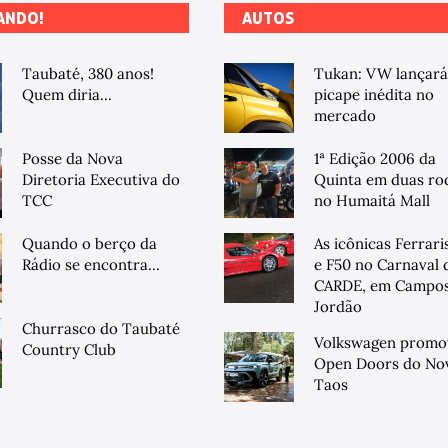
ANDO!
AUTOS
Taubaté, 380 anos!
Tukan: VW lançará
Quem diria...
picape inédita no
mercado
Posse da Nova
1ª Edição 2006 da
Diretoria Executiva do
Quinta em duas ro
TCC
no Humaitá Mall
Quando o berço da
As icônicas Ferrari
Rádio se encontra...
e F50 no Carnaval 
CARDE, em Campos
Jordão
Churrasco do Taubaté
Volkswagen promo
Country Club
Open Doors do No
Taos