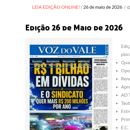
Posted
LEIA EDIÇÃO ONLINE!
26 de maio de 2026
/
on
Edição 26 de Maio de 2026
Ediç
pior
Quar
Opor
Reno
Apre
AD T
Taub
Estr
Prim
E.C.