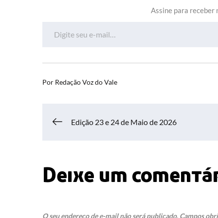
Assine para receber n
Digite seu e-mail…
Por
Redação Voz do Vale
Navegação
Edição 23 e 24 de Maio de 2026
de
Deixe um comentá
Post
O seu endereço de e-mail não será publicado.
Campos obri