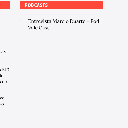
PODCASTS
1
Entrevista Marcio Duarte – Pod
Vale Cast
das
s F40
do
 do
ve
vo