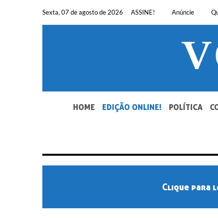
Pular
Sexta, 07 de agosto de 2026
ASSINE!
Anúncie
Q
para
o
conteúdo
SEU JORNAL, SUA VOZ. DESDE 1948.
HOME
EDIÇÃO ONLINE!
POLÍTICA
C
Clique para l