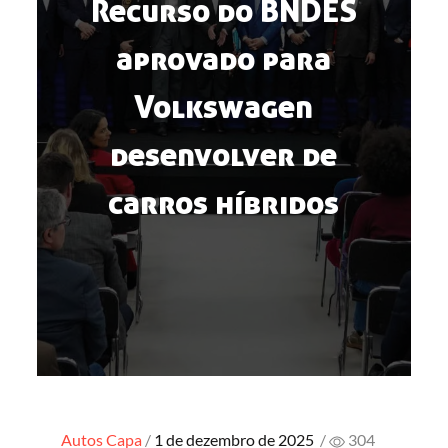
Recurso do BNDES
aprovado para
Volkswagen
desenvolver de
carros híbridos
Posted
Autos
Capa
1 de dezembro de 2025
/
304