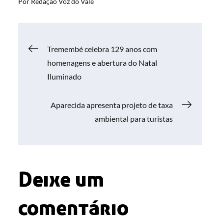
Por
Redação Voz do Vale
Navegação
Tremembé celebra 129 anos com
homenagens e abertura do Natal
de
Iluminado
Post
Aparecida apresenta projeto de taxa
ambiental para turistas
Deixe um
comentário