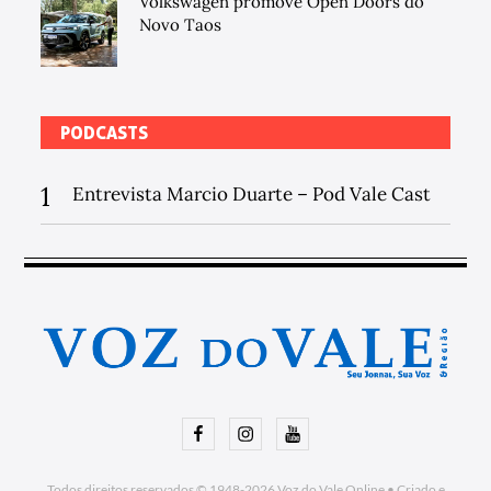
Volkswagen promove Open Doors do
Novo Taos
PODCASTS
1
Entrevista Marcio Duarte – Pod Vale Cast
Facebook
Instagram
Youtube
Todos direitos reservados © 1948-2026
Voz do Vale Online
•
Criado e