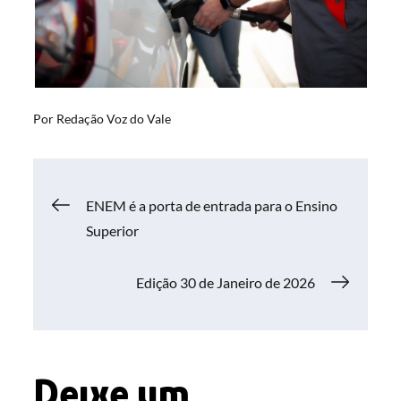
Por
Redação Voz do Vale
Navegação
ENEM é a porta de entrada para o Ensino
Superior
de
Edição 30 de Janeiro de 2026
Post
Deixe um