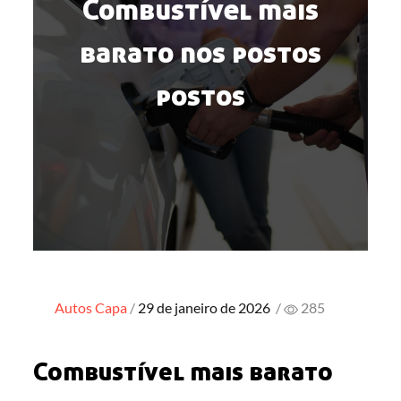
Combustível mais
barato nos postos
postos
Posted
Autos
Capa
29 de janeiro de 2026
/
285
on
Combustível mais barato