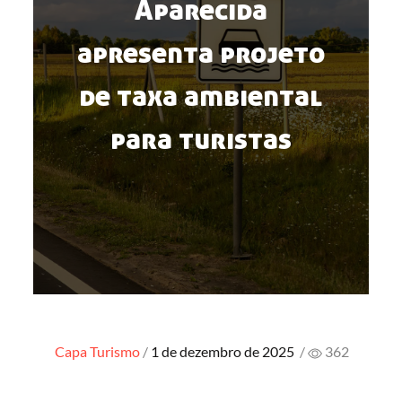
Aparecida
apresenta projeto
de taxa ambiental
para turistas
Posted
Capa
Turismo
1 de dezembro de 2025
/
362
on