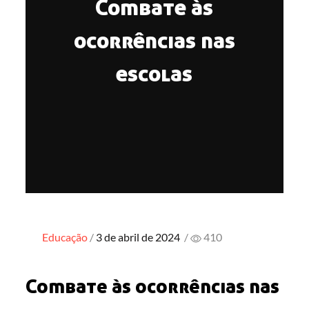
Combate às
ocorrências nas
escolas
Posted
Educação
3 de abril de 2024
/
410
on
Combate às ocorrências nas