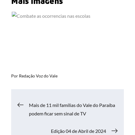
Mais imagens
Por
Redação Voz do Vale
Navegação
Mais de 11 mil famílias do Vale do Paraíba
podem ficar sem sinal de TV
de
Edição 04 de Abril de 2024