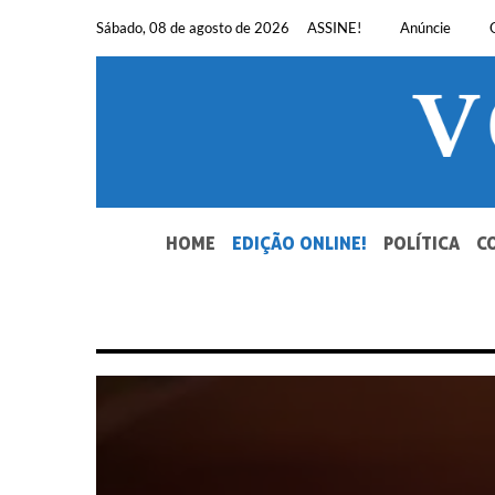
Pular
Sábado, 08 de agosto de 2026
ASSINE!
Anúncie
para
o
conteúdo
SEU JORNAL, SUA VOZ. DESDE 1948.
HOME
EDIÇÃO ONLINE!
POLÍTICA
C