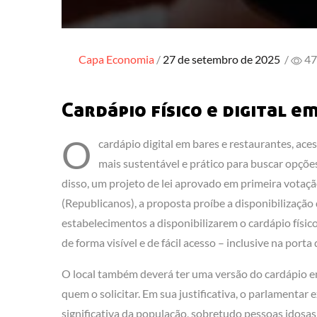
Posted
Capa
Economia
27 de setembro de 2025
/
47
on
Cardápio físico e digital e
O
cardápio digital em bares e restaurantes, ace
mais sustentável e prático para buscar opçõe
disso, um projeto de lei aprovado em primeira votaç
(Republicanos), a proposta proíbe a disponibilização
estabelecimentos a disponibilizarem o cardápio físic
de forma visível e de fácil acesso – inclusive na porta
O local também deverá ter uma versão do cardápio em
quem o solicitar. Em sua justificativa, o parlamentar e
significativa da população, sobretudo pessoas idos