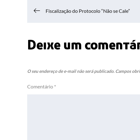
Navegação
Fiscalização do Protocolo “Não se Cale”
de
Deixe um comentá
Post
O seu endereço de e-mail não será publicado.
Campos obri
Comentário
*