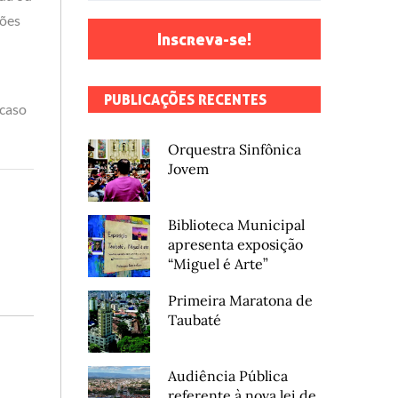
ções
Inscreva-se!
PUBLICAÇÕES RECENTES
 caso
Orquestra Sinfônica
Jovem
Biblioteca Municipal
apresenta exposição
“Miguel é Arte”
Primeira Maratona de
Taubaté
Audiência Pública
referente à nova lei de