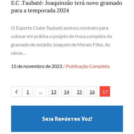
E.C .Taubaté: Joaquinzão terá novo gramado
para a temporada 2024
O Esporte Clube Taubaté assinou contrato para
colocar em prática o projeto de troca completa do
gramado do estádio Joaquim de Morais Filho. As
obras…
Posted
15 de novembro de 2023
Publicação Completa
on
Paginação
1
…
13
14
15
16
17
de
Seja Repórter Voz!
posts