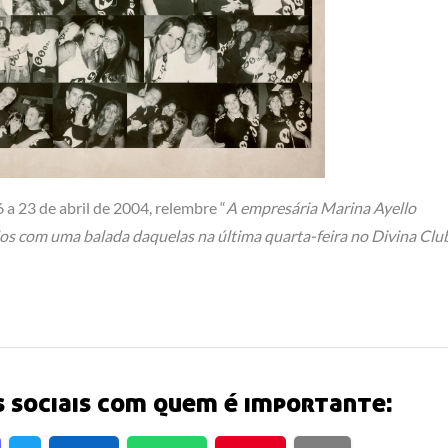
 a 23 de abril de 2004, relembre “
A empresária Marina Ayello
s com uma balada daquelas na última quarta-feira no Divina Club
 sociais com quem é importante: