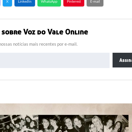
X
LinkedIn
WhatsApp
Pinterest
E-mail
sobre Voz do Vale Online
ossas notícias mais recentes por e-mail.
Assin