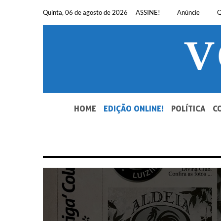
Pular
Quinta, 06 de agosto de 2026
ASSINE!
Anúncie
Q
para
o
conteúdo
SEU JORNAL, SUA VOZ. DESDE 1948.
HOME
EDIÇÃO ONLINE!
POLÍTICA
C