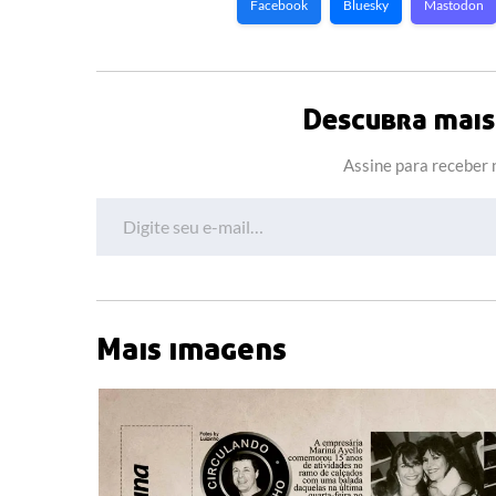
Facebook
Bluesky
Mastodon
Descubra mais 
Assine para receber n
Digite seu e-mail…
Mais imagens