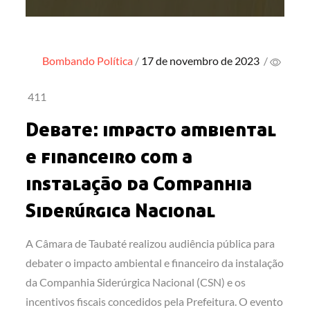
Posted
Bombando
Política
17 de novembro de 2023
/
on
411
Debate: impacto ambiental
e financeiro com a
instalação da Companhia
Siderúrgica Nacional
A Câmara de Taubaté realizou audiência pública para
debater o impacto ambiental e financeiro da instalação
da Companhia Siderúrgica Nacional (CSN) e os
incentivos fiscais concedidos pela Prefeitura. O evento