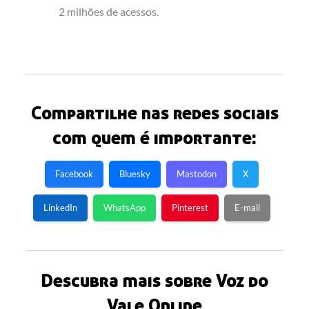
2 milhões de acessos.
Compartilhe nas redes sociais
com quem é importante:
Facebook
Bluesky
Mastodon
X
LinkedIn
WhatsApp
Pinterest
E-mail
Descubra mais sobre Voz do
Vale Online