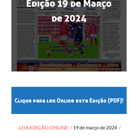
Edição 19 de Março
de 2024
Clique para ler Online esta Edição (PDF)!
Posted
LEIA EDIÇÃO ONLINE!
19 de março de 2024
/
on