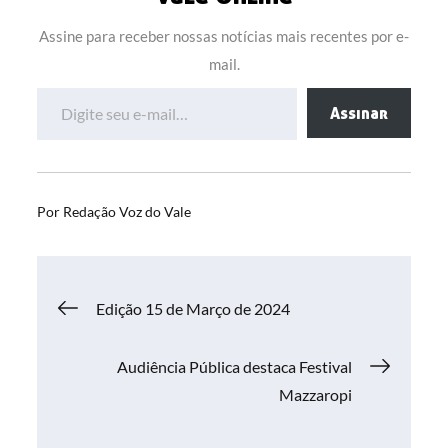
Assine para receber nossas notícias mais recentes por e-
mail.
Digite seu e-mail…
Assinar
Por
Redação Voz do Vale
Navegação
Edição 15 de Março de 2024
de
Audiência Pública destaca Festival
Mazzaropi
Post