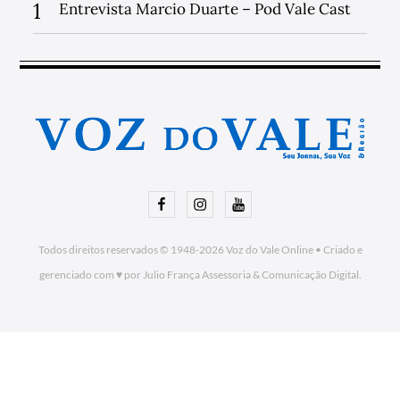
1
Entrevista Marcio Duarte – Pod Vale Cast
Facebook
Instagram
Youtube
Todos direitos reservados © 1948-2026
Voz do Vale Online
•
Criado e
gerenciado com ♥ por Julio França Assessoria
& Comunicação Digital.