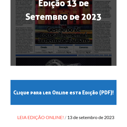
Edição 13 de
Setembro de 2023
Clique para ler Online esta Edição (PDF)!
Posted
LEIA EDIÇÃO ONLINE!
13 de setembro de 2023
on