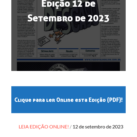
Edição 12 de
Setembro de 2023
Clique para ler Online esta Edição (PDF)!
Posted
LEIA EDIÇÃO ONLINE!
12 de setembro de 2023
on