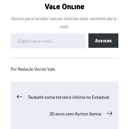
Vale Online
Assine para receber nossas notícias mais recentes por e-
mail.
Digite seu e-mail…
Assinar
Por
Redação Voz do Vale
Navegação
Taubaté soma terceira vitória no Estadual
de
30 anos sem Ayrton Senna