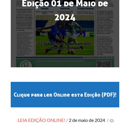
Edição 01 de Maio de
2024
Clique para ler Online esta Edição (PDF)!
Posted
LEIA EDIÇÃO ONLINE!
2 de maio de 2024
/
on