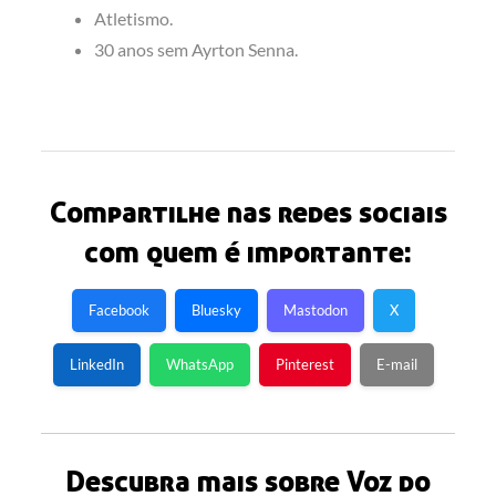
Atletismo.
30 anos sem Ayrton Senna.
Compartilhe nas redes sociais
com quem é importante:
Facebook
Bluesky
Mastodon
X
LinkedIn
WhatsApp
Pinterest
E-mail
Descubra mais sobre Voz do