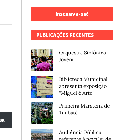
Inscreva-se!
PUBLICAÇÕES RECENTES
Orquestra Sinfônica
Jovem
Biblioteca Municipal
apresenta exposição
“Miguel é Arte”
Primeira Maratona de
Taubaté
ar
Audiência Pública
referente à nova lei de