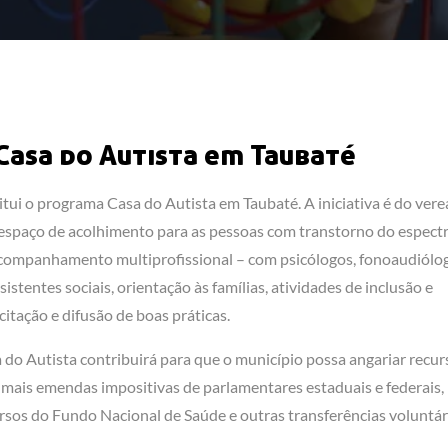
 Casa do Autista em Taubaté
itui o programa Casa do Autista em Taubaté. A iniciativa é do ver
m espaço de acolhimento para as pessoas com transtorno do espect
r acompanhamento multiprofissional – com psicólogos, fonoaudiólo
stentes sociais, orientação às famílias, atividades de inclusão e
citação e difusão de boas práticas.
a do Autista contribuirá para que o município possa angariar recur
r mais emendas impositivas de parlamentares estaduais e federais,
os do Fundo Nacional de Saúde e outras transferências voluntár