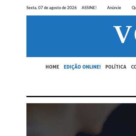
Pular
Sexta, 07 de agosto de 2026
ASSINE!
Anúncie
Q
para
o
conteúdo
SEU JORNAL, SUA VOZ. DESDE 1948.
HOME
EDIÇÃO ONLINE!
POLÍTICA
C