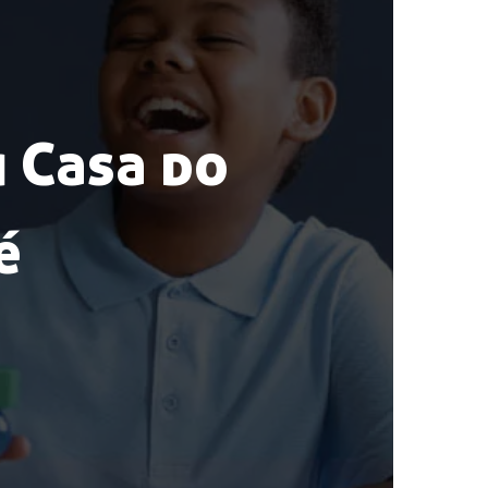
i Casa do
é