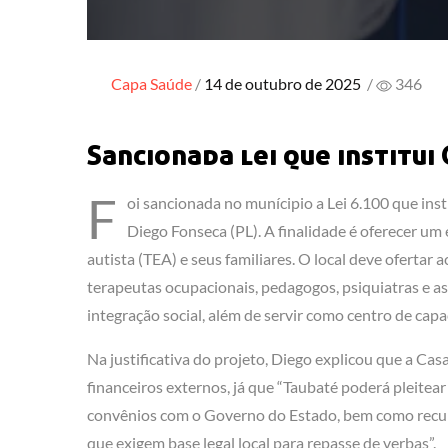
Posted
Capa
Saúde
14 de outubro de 2025
/
346
on
Sancionada lei que institui
F
oi sancionada no munícipio a Lei 6.100 que inst
Diego Fonseca (PL). A finalidade é oferecer u
autista (TEA) e seus familiares. O local deve oferta
terapeutas ocupacionais, pedagogos, psiquiatras e assi
integração social, além de servir como centro de capa
Na justificativa do projeto, Diego explicou que a Cas
financeiros externos, já que “Taubaté poderá pleitea
convênios com o Governo do Estado, bem como recurs
que exigem base legal local para repasse de verbas”.