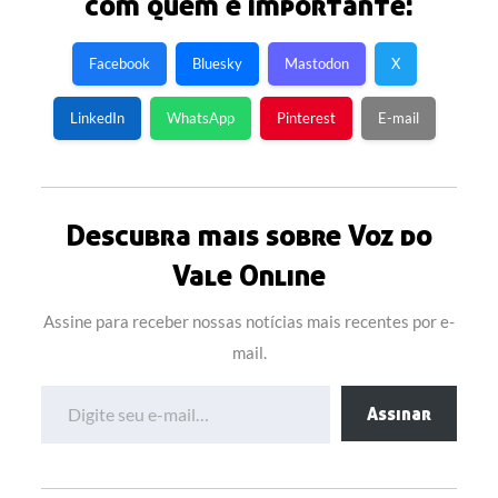
com quem é importante:
Facebook
Bluesky
Mastodon
X
LinkedIn
WhatsApp
Pinterest
E-mail
Descubra mais sobre Voz do
Vale Online
Assine para receber nossas notícias mais recentes por e-
mail.
Digite seu e-mail…
Assinar