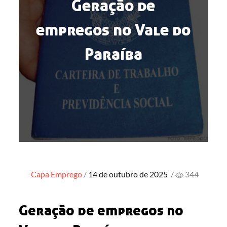
Geração de
empregos no Vale do
Paraíba
Posted
Capa
Emprego
14 de outubro de 2025
/
344
on
Geração de empregos no