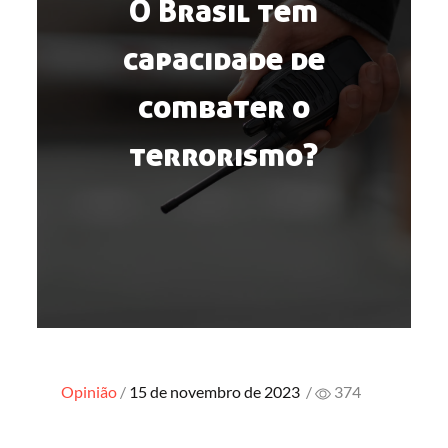
O Brasil tem
capacidade de
combater o
terrorismo?
Posted
Opinião
15 de novembro de 2023
/
374
on