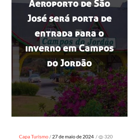
Aeroporto de São
José será porta de
entrada para o
inverno em Campos
do Jordão
Posted
Capa
Turismo
27 de maio de 2024
/
320