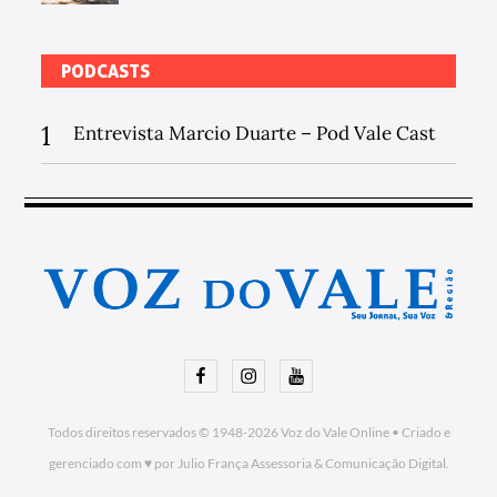
PODCASTS
1
Entrevista Marcio Duarte – Pod Vale Cast
Facebook
Instagram
Youtube
Todos direitos reservados © 1948-2026
Voz do Vale Online
•
Criado e
gerenciado com ♥ por Julio França Assessoria
& Comunicação Digital.