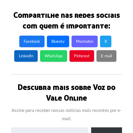
Compartilhe nas redes sociais
com quem é importante:
Facebook
Bluesky
Mastodon
X
LinkedIn
WhatsApp
Pinterest
E-mail
Descubra mais sobre Voz do
Vale Online
Assine para receber nossas notícias mais recentes por e-
mail.
Digite seu e-mail…