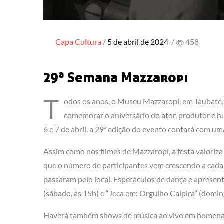
Posted
Capa
Cultura
5 de abril de 2024
/
458
on
29ª Semana Mazzaropi
T
odos os anos, o Museu Mazzaropi, em Taubaté, 
comemorar o aniversário do ator, produtor e 
6 e 7 de abril, a 29ª edição do evento contará com u
Assim como nos filmes de Mazzaropi, a festa valoriza 
que o número de participantes vem crescendo a cad
passaram pelo local. Espetáculos de dança e apresen
(sábado, às 15h) e “Jeca em: Orgulho Caipira” (doming
Haverá também shows de música ao vivo em homenage