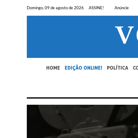
Pular
Domingo, 09 de agosto de 2026
ASSINE!
Anúncie
para
o
conteúdo
SEU JORNAL, SUA VOZ. DESDE 1948.
HOME
EDIÇÃO ONLINE!
POLÍTICA
C