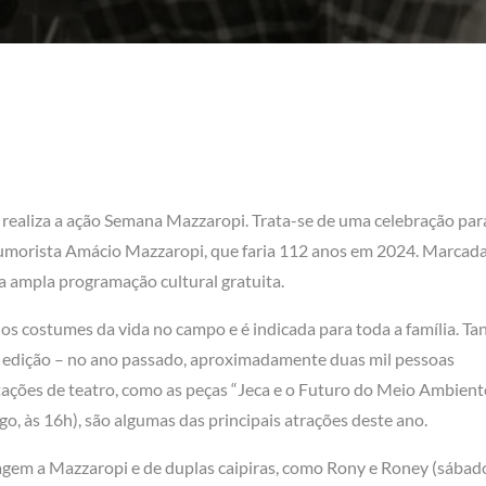
realiza a ação Semana Mazzaropi. Trata-se de uma celebração par
humorista Amácio Mazzaropi, que faria 112 anos em 2024. Marcad
ma ampla programação cultural gratuita.
os costumes da vida no campo e é indicada para toda a família. Ta
a edição – no ano passado, aproximadamente duas mil pessoas
tações de teatro, como as peças “Jeca e o Futuro do Meio Ambient
o, às 16h), são algumas das principais atrações deste ano.
m a Mazzaropi e de duplas caipiras, como Rony e Roney (sábado