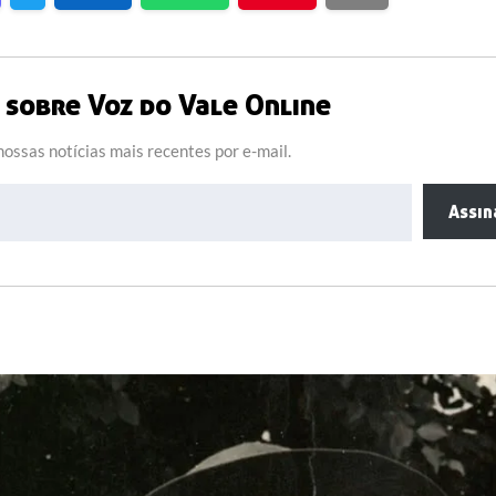
sobre Voz do Vale Online
ossas notícias mais recentes por e-mail.
Assin