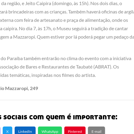
a região, e Jeito Caipira (domingo, às 15h). Nos dois dias, o
rá brincadeiras com as crianças. Também haverá oficinas de argil
externa com feira de artesanato e praça de alimentação, onde os
a caipira. No dia 7, às 17h, o Museu seguirá a tradição de cantar
agem a Mazzaropi. Quem estiver por lá poderá pegar um pedaço d
 do Paraíba também entrarão no clima do evento com a iniciativa
ssociação de Bares e Restaurantes de Taubaté (ABRAT). Os
das temáticas, inspiradas nos filmes do artista.
io Mazzaropi, 249
 sociais com quem é importante:
X
LinkedIn
WhatsApp
Pinterest
E-mail