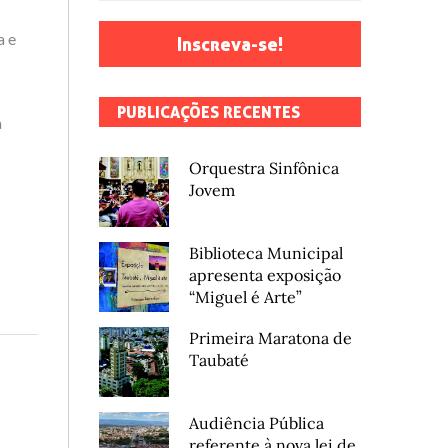
a e
Inscreva-se!
PUBLICAÇÕES RECENTES
a
Orquestra Sinfônica
Jovem
Biblioteca Municipal
apresenta exposição
“Miguel é Arte”
Primeira Maratona de
Taubaté
Audiência Pública
referente à nova lei de