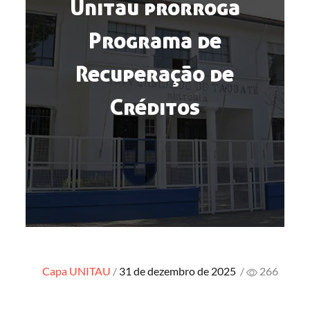
Unitau prorroga
Programa de
Recuperação de
Créditos
Posted
Capa
UNITAU
31 de dezembro de 2025
/
266
on