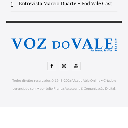
1
Entrevista Marcio Duarte – Pod Vale Cast
Facebook
Instagram
Youtube
Todos direitos reservados © 1948-2026
Voz do Vale Online
•
Criado e
gerenciado com ♥ por Julio França Assessoria
& Comunicação Digital.