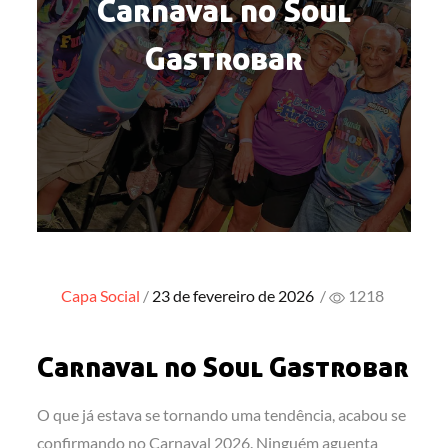
Carnaval no Soul
Gastrobar
Posted
Capa
Social
23 de fevereiro de 2026
/
1218
on
Carnaval no Soul Gastrobar
O que já estava se tornando uma tendência, acabou se
confirmando no Carnaval 2026. Ninguém aguenta