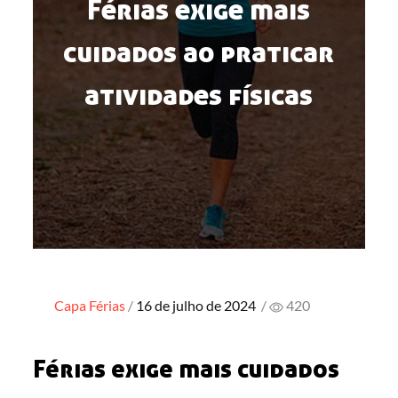
Férias exige mais
cuidados ao praticar
atividades físicas
Posted
Capa
Férias
16 de julho de 2024
/
420
on
Férias exige mais cuidados