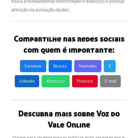
física, é fundamental interromper o exercício e prestar
atenção na evolução da dor.
Compartilhe nas redes sociais
com quem é importante:
Facebook
Bluesky
Mastodon
X
LinkedIn
WhatsApp
Pinterest
E-mail
Descubra mais sobre Voz do
Vale Online
Assine para receber nossas notícias mais recentes por e-