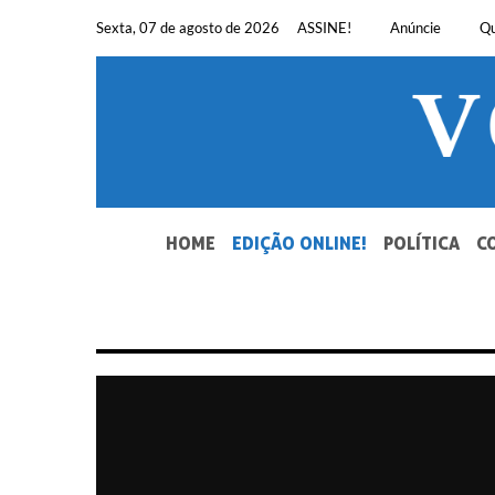
Pular
Sexta, 07 de agosto de 2026
ASSINE!
Anúncie
Q
para
o
conteúdo
SEU JORNAL, SUA VOZ. DESDE 1948.
HOME
EDIÇÃO ONLINE!
POLÍTICA
C