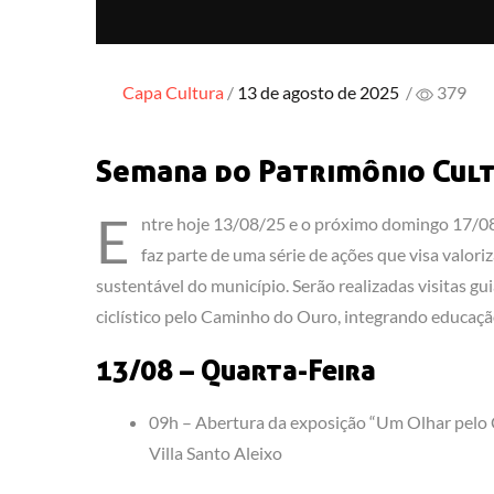
Posted
Capa
Cultura
13 de agosto de 2025
/
379
on
Semana do Patrimônio Cul
E
ntre hoje 13/08/25 e o próximo domingo 17/08
faz parte de uma série de ações que visa valor
sustentável do município. Serão realizadas visitas g
ciclístico pelo Caminho do Ouro, integrando educaçã
13/08 – Quarta-Feira
09h – Abertura da exposição “Um Olhar pelo Ce
Villa Santo Aleixo