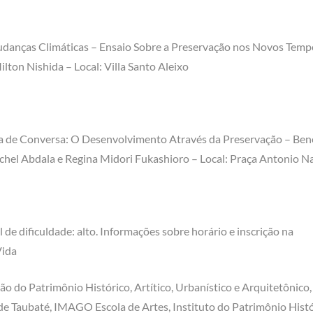
danças Climáticas – Ensaio Sobre a Preservação nos Novos Temp
lton Nishida – Local: Villa Santo Aleixo
a de Conversa: O Desenvolvimento Através da Preservação – Ben
achel Abdala e Regina Midori Fukashioro – Local: Praça Antonio Na
de dificuldade: alto. Informações sobre horário e inscrição na
Vida
o do Patrimônio Histórico, Artítico, Urbanístico e Arquitetônico
de Taubaté, IMAGO Escola de Artes, Instituto do Patrimônio Hist