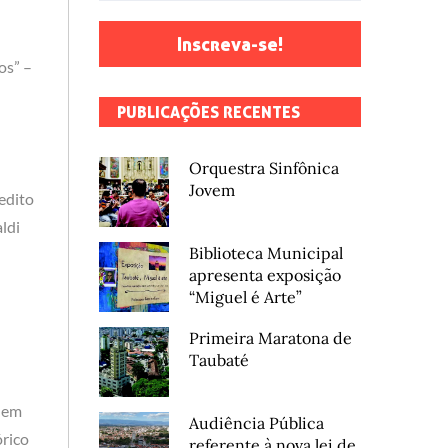
Inscreva-se!
os” –
PUBLICAÇÕES RECENTES
Orquestra Sinfônica
Jovem
edito
ldi
Biblioteca Municipal
apresenta exposição
“Miguel é Arte”
Primeira Maratona de
Taubaté
, em
Audiência Pública
órico
referente à nova lei de