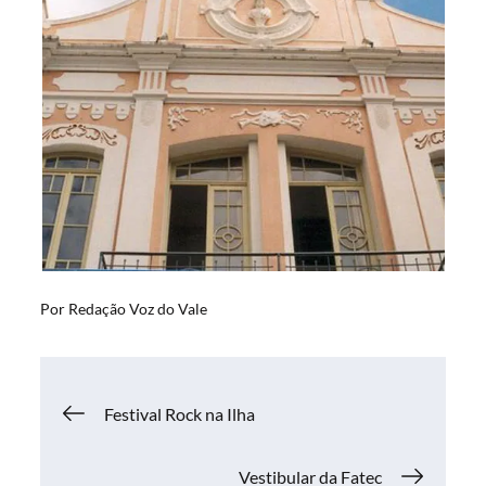
Por
Redação Voz do Vale
Navegação
Festival Rock na Ilha
de
Vestibular da Fatec