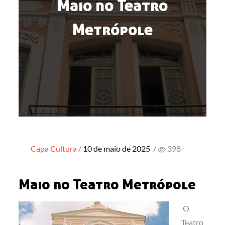
Maio no Teatro
Metrópole
Posted
Capa
Cultura
10 de maio de 2025
/
398
on
Maio no Teatro Metrópole
O
Teatro