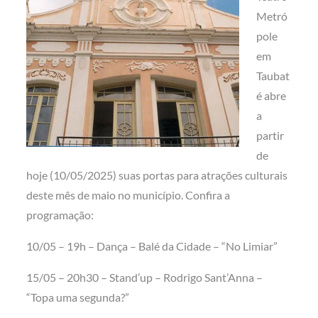
Metró
pole
em
Taubat
é abre
a
partir
de
hoje (10/05/2025) suas portas para atrações culturais
deste mês de maio no município.
Confira a
programação:
10/05 – 19h – Dança – Balé da Cidade – “No Limiar”
15/05 – 20h30 – Stand’up – Rodrigo Sant’Anna –
“Topa uma segunda?”