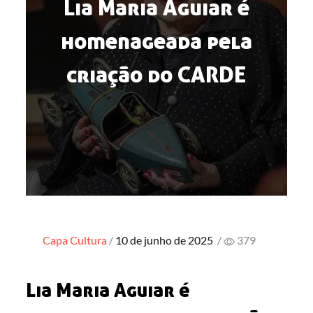
Lia Maria Aguiar é
homenageada pela
criação do CARDE
Posted
Capa
Cultura
10 de junho de 2025
/
379
on
Lia Maria Aguiar é