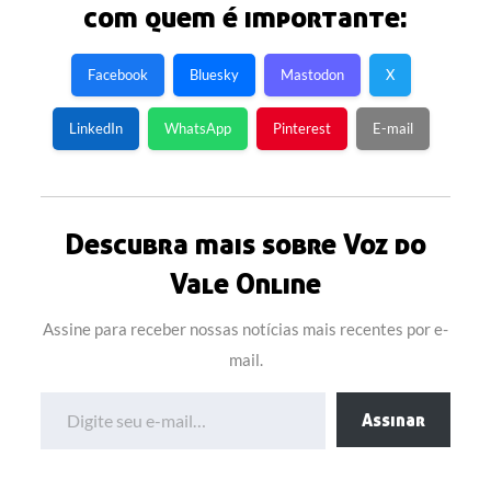
com quem é importante:
Facebook
Bluesky
Mastodon
X
LinkedIn
WhatsApp
Pinterest
E-mail
Descubra mais sobre Voz do
Vale Online
Assine para receber nossas notícias mais recentes por e-
mail.
Digite seu e-mail…
Assinar