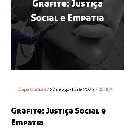
Grafite: Justiça
Social e Empatia
Posted
Capa
Cultura
27 de agosto de 2025
/
389
on
Grafite: Justiça Social e
Empatia