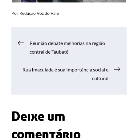
Por
Redação Voz do Vale
Navegação
Reunião debate melhorias na região
central de Taubaté
de
Rua Imaculada e sua Importância social e
Post
cultural
Deixe um
comentário