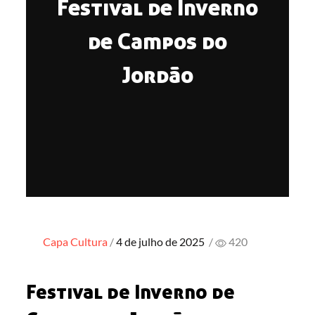
Festival de Inverno
de Campos do
Jordão
Posted
Capa
Cultura
4 de julho de 2025
/
420
on
Festival de Inverno de