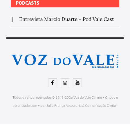
PODCASTS
1
Entrevista Marcio Duarte – Pod Vale Cast
Facebook
Instagram
Youtube
Todos direitos reservados © 1948-2026
Voz do Vale Online
•
Criado e
gerenciado com ♥ por Julio França Assessoria
& Comunicação Digital.