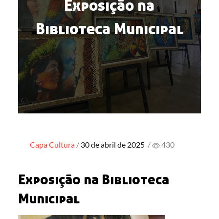
Exposição na
Biblioteca Municipal
Posted
Capa
Cultura
30 de abril de 2025
/
430
on
Exposição na Biblioteca
Municipal