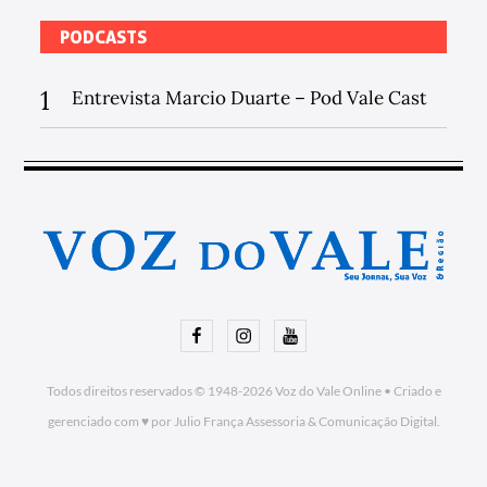
PODCASTS
1
Entrevista Marcio Duarte – Pod Vale Cast
Facebook
Instagram
Youtube
Todos direitos reservados © 1948-2026
Voz do Vale Online
•
Criado e
gerenciado com ♥ por Julio França Assessoria
& Comunicação Digital.